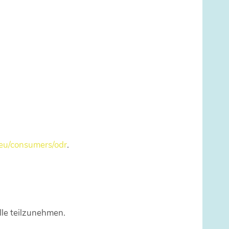
.eu/consumers/odr
.
lle teilzunehmen.