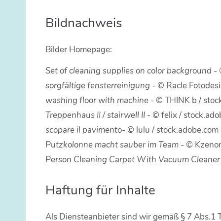
Bildnachweis
Bilder Homepage:
Set of cleaning supplies on color background
-
sorgfältige fensterreinigung -
©
R
acle Fotodes
washing floor with machine
-
©
THINK b
/ sto
Treppenhaus II / stairwell II
-
©
felix
/ stock.ad
scopare il pavimento
-
©
lulu
/ stock.adobe.com
Putzkolonne macht sauber im Team
-
©
Kzeno
Person Cleaning Carpet With Vacuum Cleane
Haftung für Inhalte
Als Diensteanbieter sind wir gemäß § 7 Abs.1 