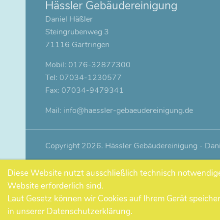
Hässler Gebäudereinigung
Daniel Häßler
Steingrubenweg 3
71116 Gärtringen
​Mobil: 0176-32877300
Tel: 07034-1230577
Fax: 07034-9479341
Mail:
info@haessler-gebaeudereinigung.de
Copyright 2026. Hässler Gebäudereinigung - Dani
Diese Website nutzt ausschließlich technisch notwendig
Website erforderlich sind.
Laut Gesetz können wir Cookies auf Ihrem Gerät speicher
in unserer Datenschutzerklärung.