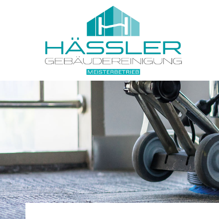
Login
Sup
Benutzername
Lorem i
2
Passwort
Anmelden
We offe
Mon - 
+1)
Register
|
Lost your password?