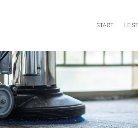
port
Get in touch
START
LEIS
psum dolor sit amet:
Cybersteel Inc.
376-293 City Road, Suite 
San Francisco, CA 94102
4h
Have any questions?
/ 365days
+44 1234 567 890
Drop us a line
info@yourdomain.com
r support for our customers
Fri 8:00am - 5:00pm
(GMT