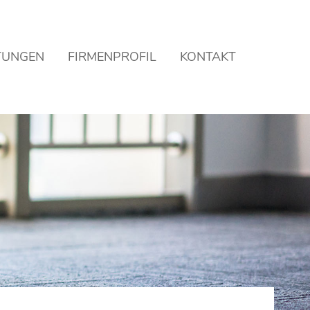
About us
TUNGEN
FIRMENPROFIL
KONTAKT
Lorem ipsum dolor sit amet,
600
consectetuer adipiscing elit.
Aenean commodo ligula eget dolor.
Aenean massa. Cum sociis natoque
penatibus et magnis dis parturient
montes, nascetur ridiculus mus.
Donec quam felis, ultricies nec.